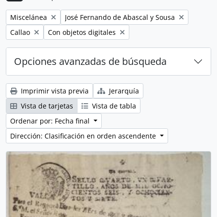
Remove filter:
Remove filter:
Miscelánea
José Fernando de Abascal y Sousa
Remove filter:
Remove filter:
Callao
Con objetos digitales
Opciones avanzadas de búsqueda
Imprimir vista previa
Jerarquía
Vista de tarjetas
Vista de tabla
Ordenar por: Fecha final
Dirección: Clasificación en orden ascendente