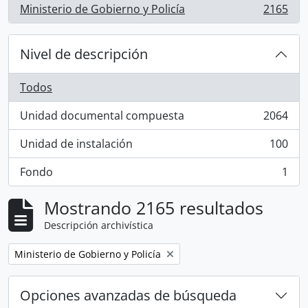
Ministerio de Gobierno y Policía
2165
, 2165 resultados
Nivel de descripción
Todos
Unidad documental compuesta
2064
, 2064 resultados
Unidad de instalación
100
, 100 resultados
Fondo
1
, 1 resultados
Mostrando 2165 resultados
Descripción archivística
Remove filter:
Ministerio de Gobierno y Policía
Opciones avanzadas de búsqueda