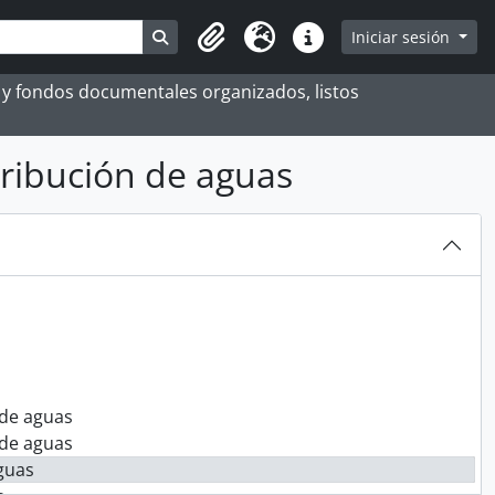
Search in browse page
Iniciar sesión
Portapapeles
Idioma
Enlaces rápidos
es y fondos documentales organizados, listos
ribución de aguas
 de aguas
 de aguas
guas