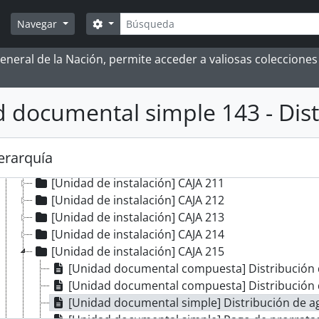
Búsqueda
Search options
Navegar
rd group] ARCHIVO HISTÓRICO
 General de la Nación, permite acceder a valiosas coleccion
grupación documental] FONDOS INSTITUCIONALES
[Fondo] CABILDO DE LIMA
[Sección] ADMINISTRATIVO
 documental simple 143 - Dist
[Sección] GOBIERNO DE LA CIUDAD
[Sección] JUSTICIA ORDINARIA
[Sección] JUZGADO PRIVATIVO DE AGUAS
jerarquía
[Serie] ADMINISTRATIVO
[Unidad de instalación] CAJA 211
[Unidad de instalación] CAJA 212
[Unidad de instalación] CAJA 213
[Unidad de instalación] CAJA 214
[Unidad de instalación] CAJA 215
[Unidad documental compuesta] Distribución
[Unidad documental compuesta] Distribución
[Unidad documental simple] Distribución de a