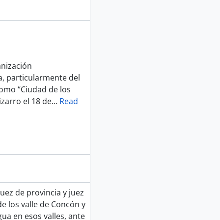
 de aguas
o y obras de canalización
guas
e canales
anización
obras de canalización
, particularmente del
o y obras de canalización
como “Ciudad de los
ales
zarro el 18 de
…
Read
e canales
uez de provincia y juez
e los valle de Concón y
gua en esos valles, ante