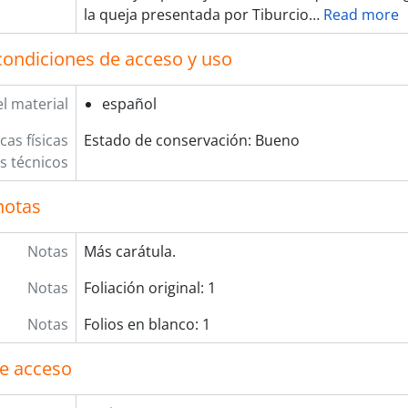
[Fondo] TRIBUNAL DE MINERÍA
la queja presentada por Tiburcio
…
Read more
[Fondo] CORTE SUPERIOR DE JUSTICIA
[Fondo] MINISTERIO DE GOBIERNO Y POLICÍA
condiciones de acceso y uso
[Fondo] MINISTERIO DE HACIENDA Y COMERCIO
[Fondo] COMISIÓN NACIONAL DEL SESQUICENTENARIO DE 
l material
español
[Fondo] ARCHIVO AGRARIO
grupación documental] FONDOS FÁCTICOS
cas físicas
Estado de conservación: Bueno
grupación documental] PROTOCOLOS NOTARIALES
os técnicos
grupación documental] COLECCIONES
notas
Notas
Más carátula.
Notas
Foliación original: 1
Notas
Folios en blanco: 1
e acceso