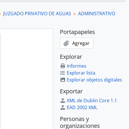
s
del Juzgado de Aguas
JUZGADO PRIVATIVO DE AGUAS
ADMINISTRATIVO
ratas
 de aguas
Diputación de Aguas
Portapapeles
Diputación de Aguas
ratas
Agregar
Diputación de Aguas
ratas
Explorar
guas
Informes
e canales
Explorar lista
e canales
Explorar objetos digitales
o y obras de canalización
Exportar
e canales
XML de Dublin Core 1.1
 de aguas
EAD 2002 XML
e canales
 de aguas
Personas y
ratas
organizaciones