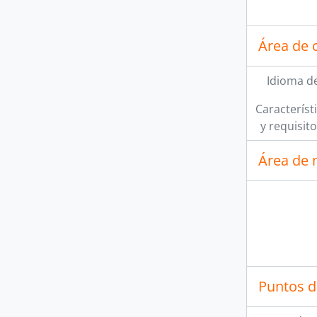
Área de 
Idioma de
[A
Característi
[A
y requisit
[A
Área de 
Puntos d