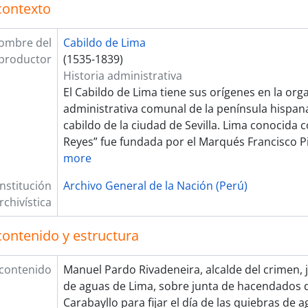
contexto
[Unidad documental compuesta] Distribución
[Unidad documental compuesta] Cuentas
ombre del
Cabildo de Lima
[Unidad documental compuesta] Mantenimient
productor
(1535-1839)
[Unidad documental simple] Distribución de a
Historia administrativa
[Unidad documental compuesta] Inspección d
El Cabildo de Lima tiene sus orígenes en la org
[Unidad documental simple] Mantenimiento y 
administrativa comunal de la península hispana
[Unidad documental compuesta] Mantenimient
cabildo de la ciudad de Sevilla. Lima conocida 
[Unidad documental simple] Inspección de can
Reyes” fue fundada por el Marqués Francisco Pi
[Unidad documental compuesta] Inspección d
more
[Unidad de instalación] CAJA 216
[Unidad de instalación] CAJA 217
Institución
Archivo General de la Nación (Perú)
[Unidad de instalación] CAJA 218
rchivística
[Unidad de instalación] CAJA 219
[Unidad de instalación] CAJA 220
contenido y estructura
[Serie] JUDICIAL
[Fondo] REAL AUDIENCIA DE LIMA
 contenido
Manuel Pardo Rivadeneira, alcalde del crimen, j
[Fondo] RENTA DE CORREOS
de aguas de Lima, sobre junta de hacendados d
[Fondo] GUERRA Y MARINA
Carabayllo para fijar el día de las quiebras de a