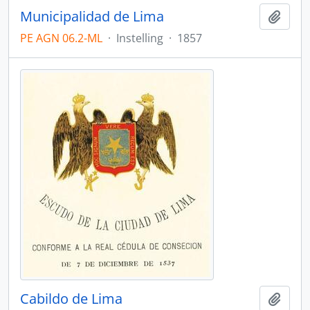
Municipalidad de Lima
Add t
PE AGN 06.2-ML
·
Instelling
·
1857
Cabildo de Lima
Add t