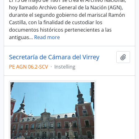
El 15 de mayo de 1861 se crea el Archivo Nacional,
hoy llamado Archivo General de la Nación (AGN),
durante el segundo gobierno del mariscal Ramón
Castilla, con la finalidad de custodiar los
documentos históricos pertenecientes a las
antiguas
…
Read more
Secretaría de Cámara del Virrey
Add t
PE AGN 06.2-SCV
·
Instelling