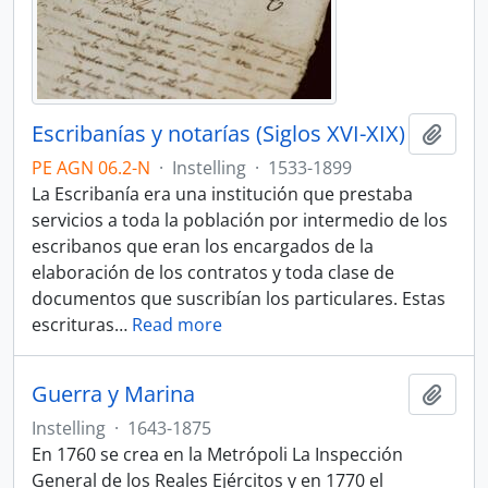
Escribanías y notarías (Siglos XVI-XIX)
Add t
PE AGN 06.2-N
·
Instelling
·
1533-1899
La Escribanía era una institución que prestaba
servicios a toda la población por intermedio de los
escribanos que eran los encargados de la
elaboración de los contratos y toda clase de
documentos que suscribían los particulares. Estas
escrituras
…
Read more
Guerra y Marina
Add t
Instelling
·
1643-1875
En 1760 se crea en la Metrópoli La Inspección
General de los Reales Ejércitos y en 1770 el