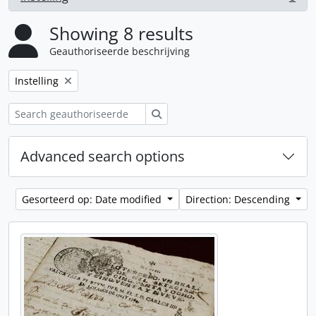
, 8 results
Showing 8 results
Geauthoriseerde beschrijving
Remove filter:
Instelling
zoeken
Advanced search options
Gesorteerd op: Date modified
Direction: Descending