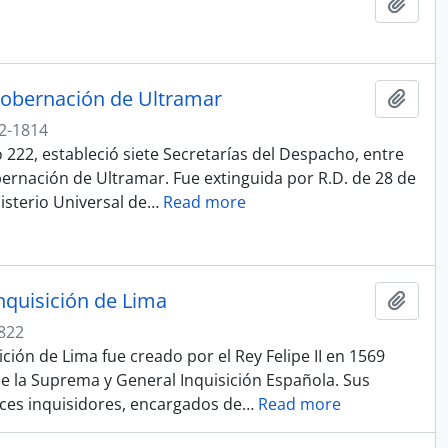
Ajout
Gobernación de Ultramar
Ajout
2-1814
o 222, estableció siete Secretarías del Despacho, entre
obernación de Ultramar. Fue extinguida por R.D. de 28 de
isterio Universal de
…
Read more
Inquisición de Lima
Ajout
822
sición de Lima fue creado por el Rey Felipe II en 1569
 de la Suprema y General Inquisición Española. Sus
eces inquisidores, encargados de
…
Read more