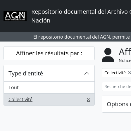
Skip to main content
Repositorio documental del Archivo 
Nación
El repositorio documental del AGN, permite
Af
Affiner les résultats par :
Notice
Type d'entité
Remove filter:
Collectivité
Tout
Collectivité
8
, 8 résultats
Options 