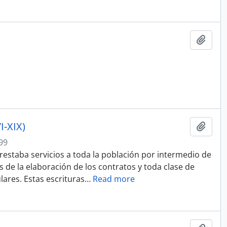
Ajout
I-XIX)
Ajout
99
prestaba servicios a toda la población por intermedio de
 de la elaboración de los contratos y toda clase de
ares. Estas escrituras
…
Read more