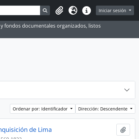
Search in browse page
Iniciar sesión
Portapapeles
Idioma
Enlaces rápidos
es y fondos documentales organizados, listos
Ordenar por: Identificador
Dirección: Descendente
Inquisición de Lima
Añadi