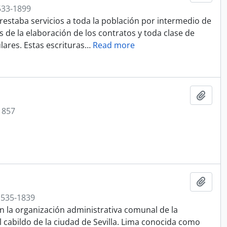
533-1899
prestaba servicios a toda la población por intermedio de
 de la elaboración de los contratos y toda clase de
ares. Estas escrituras
…
Read more
Añadi
1857
Añadi
1535-1839
en la organización administrativa comunal de la
 cabildo de la ciudad de Sevilla. Lima conocida como