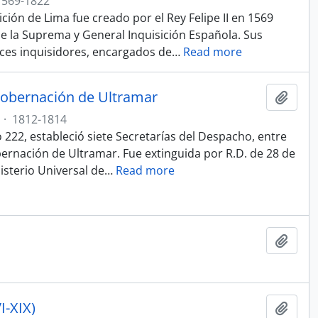
1569-1822
sición de Lima fue creado por el Rey Felipe II en 1569
 de la Suprema y General Inquisición Española. Sus
eces inquisidores, encargados de
…
Read more
Gobernación de Ultramar
Añadi
·
1812-1814
o 222, estableció siete Secretarías del Despacho, entre
obernación de Ultramar. Fue extinguida por R.D. de 28 de
isterio Universal de
…
Read more
Añadi
I-XIX)
Añadi