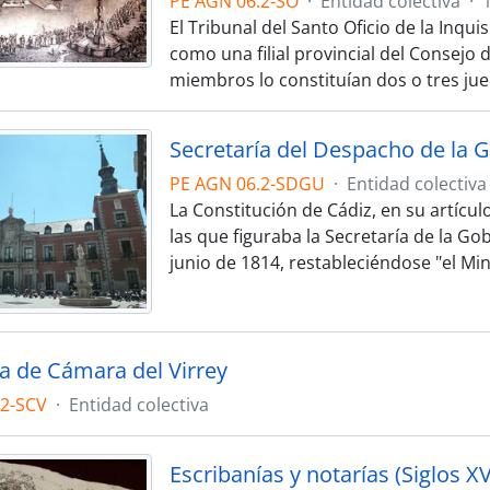
PE AGN 06.2-SO
·
Entidad colectiva
·
El Tribunal del Santo Oficio de la Inqui
como una filial provincial del Consejo
miembros lo constituían dos o tres ju
Secretaría del Despacho de la 
PE AGN 06.2-SDGU
·
Entidad colectiva
La Constitución de Cádiz, en su artícul
las que figuraba la Secretaría de la G
junio de 1814, restableciéndose "el Min
ía de Cámara del Virrey
.2-SCV
·
Entidad colectiva
Escribanías y notarías (Siglos XV