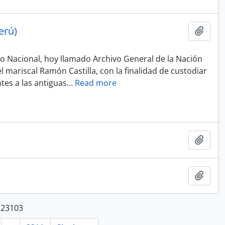
erú)
Añadi
vo Nacional, hoy llamado Archivo General de la Nación
 mariscal Ramón Castilla, con la finalidad de custodiar
tes a las antiguas
…
Read more
Añadi
Añadi
 23103