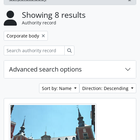
, 8 results
Showing 8 results
Authority record
Remove filter:
Corporate body
Search
Advanced search options
Sort by: Name
Direction: Descending