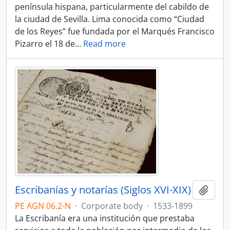
península hispana, particularmente del cabildo de
la ciudad de Sevilla. Lima conocida como “Ciudad
de los Reyes” fue fundada por el Marqués Francisco
Pizarro el 18 de
…
Read more
Escribanías y notarías (Siglos XVI-XIX)
Add t
PE AGN 06.2-N
·
Corporate body
·
1533-1899
La Escribanía era una institución que prestaba