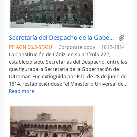
Secretaría del Despacho de la Gobernación de Ultramar
Add t
PE AGN 06.2-SDGU
·
Corporate body
·
1812-1814
La Constitución de Cádiz, en su artículo 222,
estableció siete Secretarías del Despacho, entre las
que figuraba la Secretaría de la Gobernación de
Ultramar. Fue extinguida por R.D. de 28 de junio de
1814, restableciéndose "el Ministerio Universal de
…
Read more