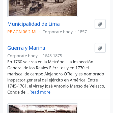
Municipalidad de Lima
Add t
PE AGN 06.2-ML
·
Corporate body
·
1857
Guerra y Marina
Add t
Corporate body
·
1643-1875
En 1760 se crea en la Metrópoli La Inspección
General de los Reales Ejércitos y en 1770 el
mariscal de campo Alejandro O’Reilly es nombrado
inspector general del ejército en América. Entre
1745-1761, el virrey José Antonio Manso de Velasco,
Conde de
…
Read more