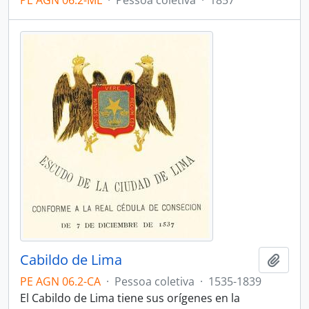
PE AGN 06.2-ML
·
Pessoa coletiva
·
1857
Cabildo de Lima
Adici
PE AGN 06.2-CA
·
Pessoa coletiva
·
1535-1839
El Cabildo de Lima tiene sus orígenes en la