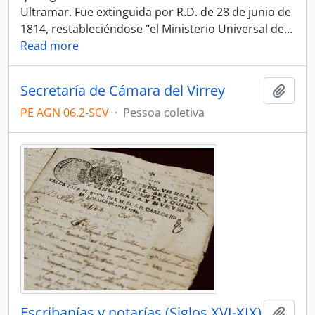
Ultramar. Fue extinguida por R.D. de 28 de junio de
1814, restableciéndose "el Ministerio Universal de
…
Read more
Secretaría de Cámara del Virrey
Adici
PE AGN 06.2-SCV
·
Pessoa coletiva
Escribanías y notarías (Siglos XVI-XIX)
Adici