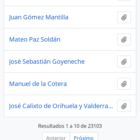
Juan Gómez Mantilla
Adici
Mateo Paz Soldán
Adici
José Sebastián Goyeneche
Adici
Manuel de la Cotera
Adici
José Calixto de Orihuela y Valderrama
Adici
Resultados 1 a 10 de 23103
Anterior
Próximo