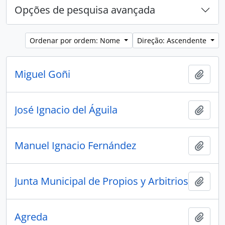
Opções de pesquisa avançada
Ordenar por ordem: Nome
Direção: Ascendente
Miguel Goñi
Adici
José Ignacio del Águila
Adici
Manuel Ignacio Fernández
Adici
Junta Municipal de Propios y Arbitrios
Adici
Agreda
Adici