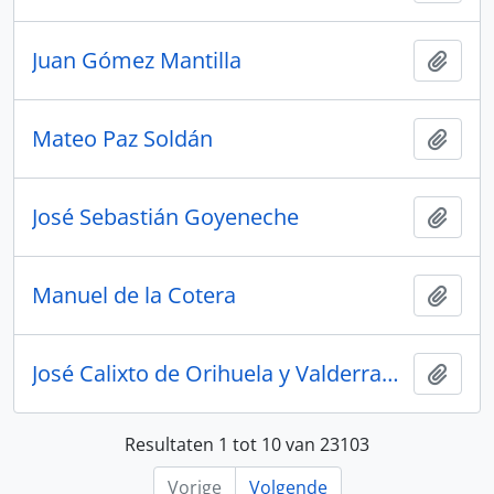
Juan Gómez Mantilla
Add t
Mateo Paz Soldán
Add t
José Sebastián Goyeneche
Add t
Manuel de la Cotera
Add t
José Calixto de Orihuela y Valderrama
Add t
Resultaten 1 tot 10 van 23103
Vorige
Volgende