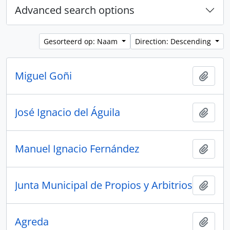
Advanced search options
Gesorteerd op: Naam
Direction: Descending
Miguel Goñi
Add t
José Ignacio del Águila
Add t
Manuel Ignacio Fernández
Add t
Junta Municipal de Propios y Arbitrios
Add t
Agreda
Add t