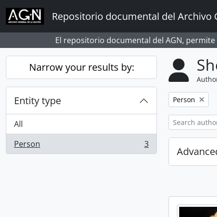
Skip to main content
Repositorio documental del Archivo 
El repositorio documental del AGN, permite
Sh
Narrow your results by:
Author
Entity type
Remove filter:
Person
All
Person
3
, 3 results
Advanced