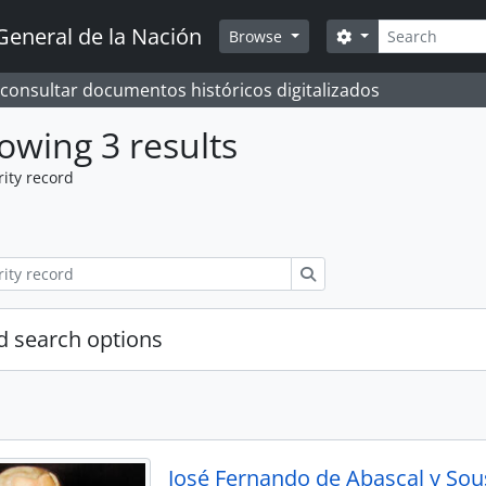
Search
General de la Nación
Search options
Browse
 consultar documentos históricos digitalizados
owing 3 results
ity record
Search
 search options
José Fernando de Abascal y Sou