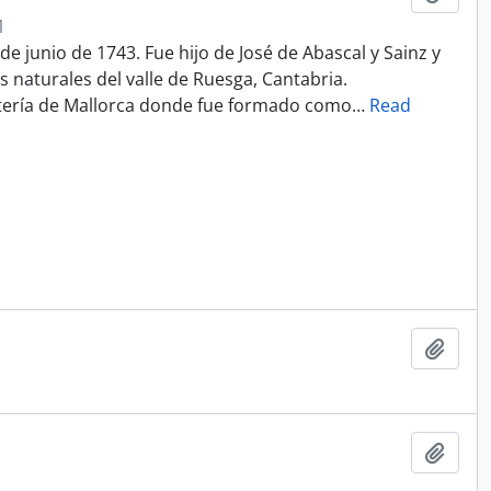
1
de junio de 1743. Fue hijo de José de Abascal y Sainz y
naturales del valle de Ruesga, Cantabria.
ntería de Mallorca donde fue formado como
…
Read
Add t
Add t