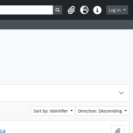
Search in browse page
Log in
Clipboard
Language
Quick links
Sort by: Identifier
Direction: Descending
sa
Add t