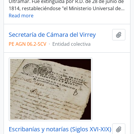
Ultramar. Fue extinguida por R.D. de 28 de junio de
1814, restableciéndose "el Ministerio Universal de
…
Read more
Secretaría de Cámara del Virrey
Añadi
PE AGN 06.2-SCV
·
Entidad colectiva
Escribanías y notarías (Siglos XVI-XIX)
Añadi