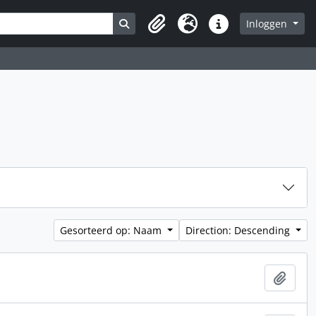
Search in browse page
Inloggen
Clipboard
Taal
Quick links
Gesorteerd op: Naam
Direction: Descending
Add t