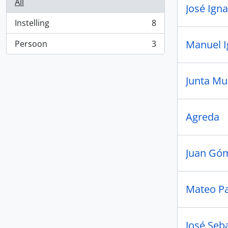
All
José Igna
Instelling
8
, 8 results
Manuel I
Persoon
3
, 3 results
Junta Mun
Agreda
Juan Góm
Mateo Pa
José Seb