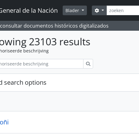
zoeken
General de la Nación
Search options
Blader
 consultar documentos históricos digitalizados
owing 23103 results
horiseerde beschrijving
zoeken
 search options
oñi