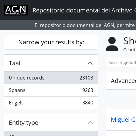
Skip to main content
Repositorio documental del Archivo 
El repositorio documental del AGN, permite
Sh
Narrow your results by:
Geaut
Taal
Unique records
23103
Advanced
, 23103 results
Spaans
19263
, 19263 results
Engels
3840
, 3840 results
Miguel G
Entity type