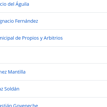
cio del Águila
gnacio Fernández
icipal de Propios y Arbitrios
ez Mantilla
z Soldán
astián Goyeneche