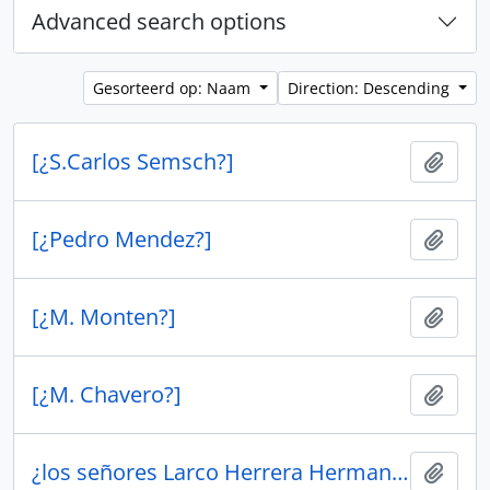
Advanced search options
Gesorteerd op: Naam
Direction: Descending
[¿S.Carlos Semsch?]
Add t
[¿Pedro Mendez?]
Add t
[¿M. Monten?]
Add t
[¿M. Chavero?]
Add t
¿los señores Larco Herrera Hermanos?
Add t