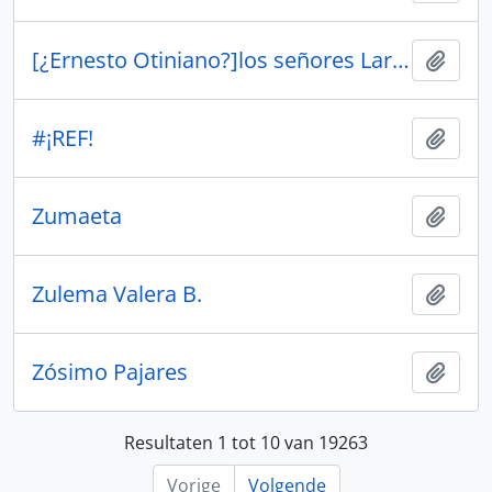
[¿Ernesto Otiniano?]los señores Larco Herrera Hermanos
Add t
#¡REF!
Add t
Zumaeta
Add t
Zulema Valera B.
Add t
Zósimo Pajares
Add t
Resultaten 1 tot 10 van 19263
Vorige
Volgende