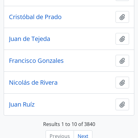
Cristóbal de Prado
Add t
Juan de Tejeda
Add t
Francisco Gonzales
Add t
Nicolás de Rivera
Add t
Juan Ruíz
Add t
Results 1 to 10 of 3840
Previous
Next