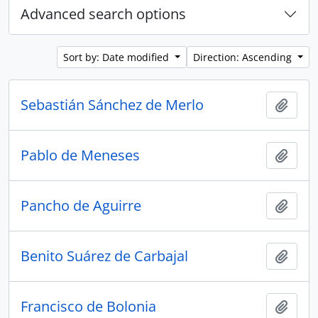
Advanced search options
Sort by: Date modified
Direction: Ascending
Sebastián Sánchez de Merlo
Add t
Pablo de Meneses
Add t
Pancho de Aguirre
Add t
Benito Suárez de Carbajal
Add t
Francisco de Bolonia
Add t